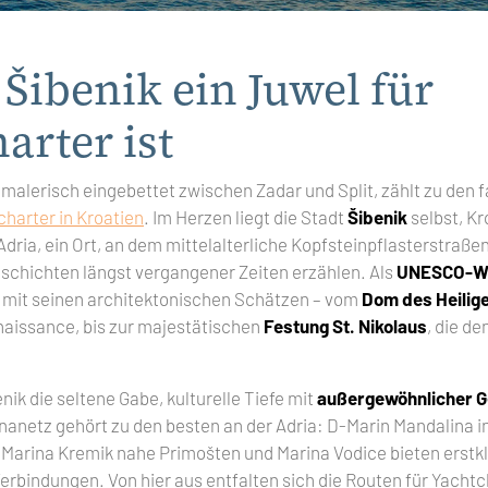
ibenik ein Juwel für
arter ist
, malerisch eingebettet zwischen Zadar und Split, zählt zu den 
harter in Kroatien
. Im Herzen liegt die Stadt
Šibenik
selbst, Kr
dria, ein Ort, an dem mittelalterliche Kopfsteinpflasterstraße
chichten längst vergangener Zeiten erzählen. Als
UNESCO-We
 mit seinen architektonischen Schätzen – vom
Dom des Heilig
aissance, bis zur majestätischen
Festung St. Nikolaus
, die de
enik die seltene Gabe, kulturelle Tiefe mit
außergewöhnlicher G
nanetz gehört zu den besten an der Adria: D-Marin Mandalina in
 Marina Kremik nahe Primošten und Marina Vodice bieten erstk
erbindungen. Von hier aus entfalten sich die Routen für Yachtc