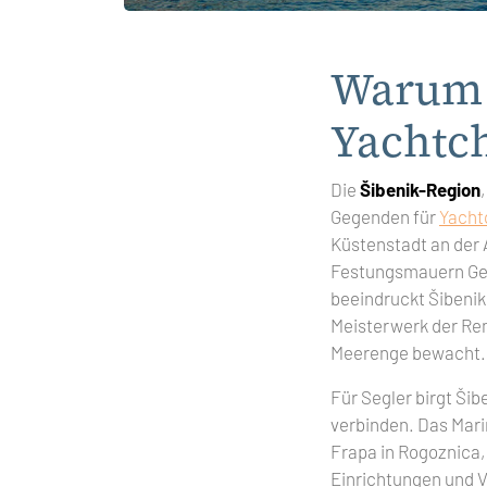
Warum Š
Yachtch
Die
Šibenik-Region
Gegenden für
Yachtc
Küstenstadt an der A
Festungsmauern Ges
beeindruckt Šibenik
Meisterwerk der Ren
Meerenge bewacht.
Für Segler birgt Šib
verbinden. Das Mari
Frapa in Rogoznica,
Einrichtungen und V