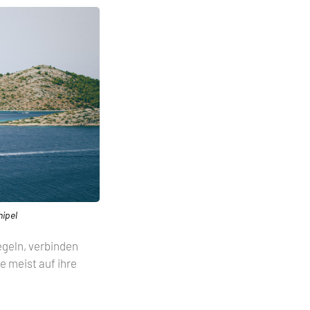
hipel
segeln, verbinden
 meist auf ihre