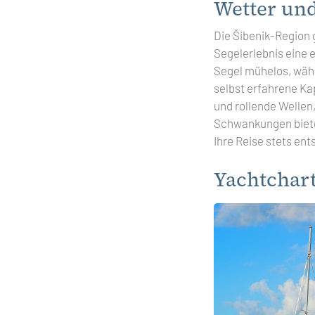
Wetter un
Die Šibenik-Region 
Segelerlebnis eine 
Segel mühelos, wäh
selbst erfahrene Ka
und rollende Wellen
Schwankungen biete
Ihre Reise stets en
Yachtchart