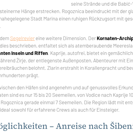
seine Strände und die Babić-
 steinerne Hänge erstrecken. Rogoznica beeindruckt mit der 
 nahegelegene Stadt Marina einen ruhigen Rückzugsort mit ge
.
n dem
Segelrevier
eine weitere Dimension. Der
Kornaten-Archip
dies beschrieben, entfaltet sich als atemberaubende Meeresl
nten Inseln und Riffen
. Kaprije, autofrei, bietet ein gemächl
ährend Žirje, der entlegenste Außenposten, Abenteurer mit Ei
hereibräuchen belohnt. Zlarin erstrahlt in Korallenpracht und b
ahrhunderten prägt.
wischen den Häfen sind angenehm und auf genussvolles Erkund
aten sind es nur 15 bis 20 Seemeilen, von Vodice nach Kaprije 
Rogoznica gerade einmal 7 Seemeilen. Die Region lädt mit en
deal sowohl für erfahrene Crews als auch für Einsteiger.
lichkeiten – Anreise nach Šiben