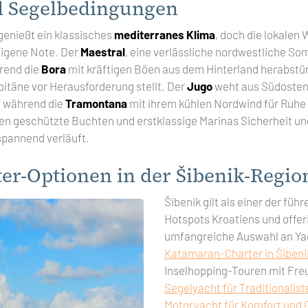
d Segelbedingungen
genießt ein klassisches
mediterranes Klima
, doch die lokalen
eigene Note. Der
Maestral
, eine verlässliche nordwestliche Som
rend die
Bora
mit kräftigen Böen aus dem Hinterland herabst
pitäne vor Herausforderung stellt. Der
Jugo
weht aus Südosten,
, während die
Tramontana
mit ihrem kühlen Nordwind für Ruhe 
n geschützte Buchten und erstklassige Marinas Sicherheit un
tspannend verläuft.
er-Optionen in der Šibenik-Regio
Šibenik gilt als einer der füh
Hotspots Kroatiens und offeri
umfangreiche Auswahl an Yac
Katamaran-Charter in Šibeni
Inselhopping-Touren mit Fre
Segelyacht für Traditionalist
Motoryacht für Komfort und 