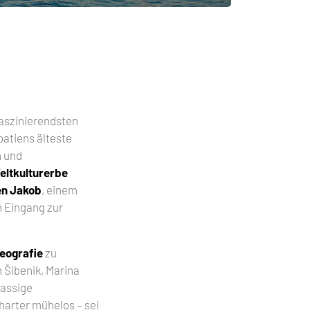
faszinierendsten
oatiens älteste
n und
ltkulturerbe
en Jakob
, einem
n Eingang zur
eografie
zu
 Šibenik, Marina
lassige
harter mühelos – sei