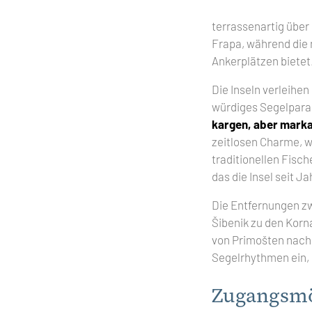
terrassenartig über
Frapa, während die
Ankerplätzen bietet
Die Inseln verleihe
würdiges Segelpara
kargen, aber marka
zeitlosen Charme, w
traditionellen Fisc
das die Insel seit J
Die Entfernungen z
Šibenik zu den Korn
von Primošten nach 
Segelrhythmen ein, i
Zugangsmög