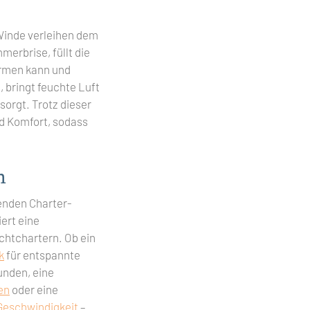
 Winde verleihen dem
merbrise, füllt die
ürmen kann und
 bringt feuchte Luft
sorgt. Trotz dieser
d Komfort, sodass
n
renden Charter-
ert eine
htchartern. Ob ein
k
für entspannte
unden, eine
en
oder eine
Geschwindigkeit
–