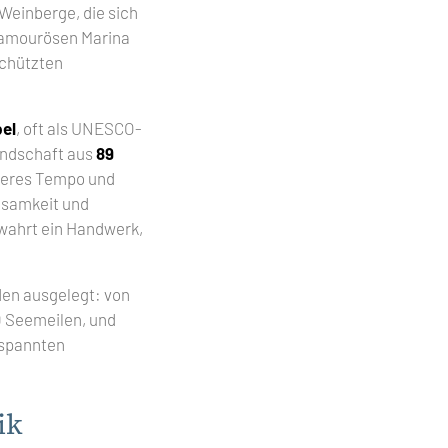
Weinberge, die sich
glamourösen Marina
schützten
el
, oft als UNESCO-
andschaft aus
89
icheres Tempo und
nsamkeit und
ewahrt ein Handwerk,
en ausgelegt: von
10 Seemeilen, und
tspannten
ik