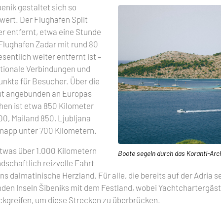
enik gestaltet sich so
wert. Der Flughafen Split
er entfernt, etwa eine Stunde
Flughafen Zadar mit rund 80
entlich weiter entfernt ist –
ationale Verbindungen und
unkte für Besucher. Über die
gut angebunden an Europas
hen ist etwa 850 Kilometer
00, Mailand 850, Ljubljana
napp unter 700 Kilometern.
 etwas über 1.000 Kilometern
Boote segeln durch das Koranti-Arc
ndschaftlich reizvolle Fahrt
ns dalmatinische Herzland. Für alle, die bereits auf der Adria 
den Inseln Šibeniks mit dem Festland, wobei Yachtchartergäste
kgreifen, um diese Strecken zu überbrücken.