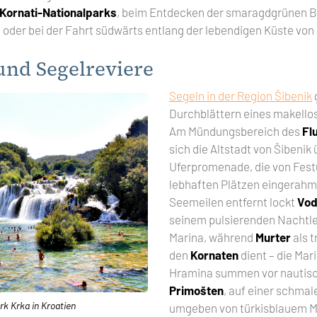
Kornati-Nationalparks
, beim Entdecken der smaragdgrünen 
s
oder bei der Fahrt südwärts entlang der lebendigen Küste von 
und Segelreviere
Segeln in der Region Šibenik
Durchblättern eines makello
Am Mündungsbereich des
Fl
sich die Altstadt von Šibenik 
Uferpromenade, die von Fes
lebhaften Plätzen eingerahm
Seemeilen entfernt lockt
Vod
seinem pulsierenden Nachtl
Marina, während
Murter
als t
den
Kornaten
dient – die Mar
Hramina summen vor nautis
Primošten
, auf einer schma
rk Krka in Kroatien
umgeben von türkisblauem Me