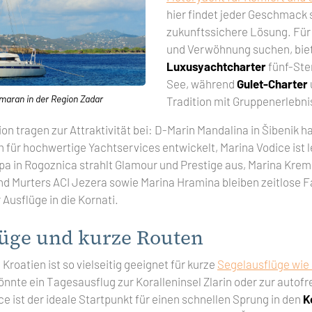
hier findet jeder Geschmack 
zukunftssichere Lösung. Für 
und Verwöhnung suchen, bie
Luxusyachtcharter
fünf-Ste
See, während
Gulet-Charter
maran in der Region Zadar
Tradition mit Gruppenerlebni
on tragen zur Attraktivität bei: D-Marin Mandalina in Šibenik h
für hochwertige Yachtservices entwickelt, Marina Vodice ist l
pa in Rogoznica strahlt Glamour und Prestige aus, Marina Kremi
und Murters ACI Jezera sowie Marina Hramina bleiben zeitlose F
Ausflüge in die Kornati.
lüge und kurze Routen
Kroatien ist so vielseitig geeignet für kurze
Segelausflüge wie 
nnte ein Tagesausflug zur Koralleninsel Zlarin oder zur autofr
ce ist der ideale Startpunkt für einen schnellen Sprung in den
K