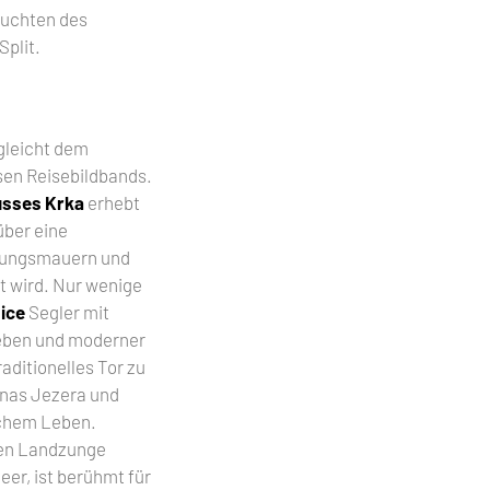
Buchten des
Split.
gleicht dem
sen Reisebildbands.
usses Krka
erhebt
über eine
tungsmauern und
t wird. Nur wenige
ice
Segler mit
eben und moderner
raditionelles Tor zu
inas Jezera und
chem Leben.
len Landzunge
er, ist berühmt für