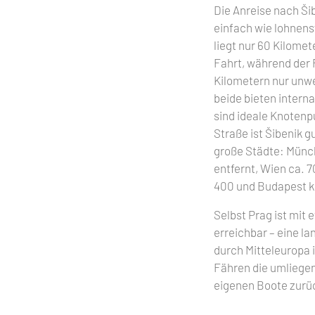
Die Anreise nach Šib
einfach wie lohnens
liegt nur 60 Kilomet
Fahrt, während der 
Kilometern nur unwes
beide bieten intern
sind ideale Knotenp
Straße ist Šibenik 
große Städte: Münc
entfernt, Wien ca. 7
400 und Budapest k
Selbst Prag ist mit
erreichbar – eine la
durch Mitteleuropa i
Fähren die umliegen
eigenen Boote zurüc