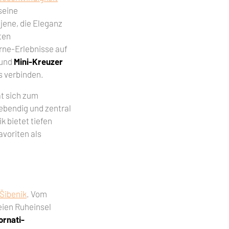
seine
jene, die Eleganz
ten
rne-Erlebnisse auf
und
Mini-Kreuzer
s verbinden.
at sich zum
ebendig und zentral
k bietet tiefen
avoriten als
Šibenik
. Vom
eien Ruheinsel
ornati-