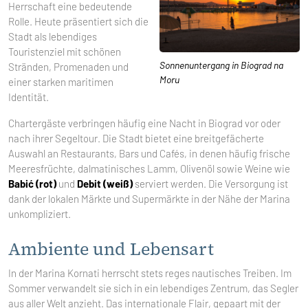
Herrschaft eine bedeutende
Rolle. Heute präsentiert sich die
Stadt als lebendiges
Touristenziel mit schönen
Sonnenuntergang in Biograd na
Stränden, Promenaden und
Moru
einer starken maritimen
Identität.
Chartergäste verbringen häufig eine Nacht in Biograd vor oder
nach ihrer Segeltour. Die Stadt bietet eine breitgefächerte
Auswahl an Restaurants, Bars und Cafés, in denen häufig frische
Meeresfrüchte, dalmatinisches Lamm, Olivenöl sowie Weine wie
Babić (rot)
und
Debit (weiß)
serviert werden. Die Versorgung ist
dank der lokalen Märkte und Supermärkte in der Nähe der Marina
unkompliziert.
Ambiente und Lebensart
In der Marina Kornati herrscht stets reges nautisches Treiben. Im
Sommer verwandelt sie sich in ein lebendiges Zentrum, das Segler
aus aller Welt anzieht. Das internationale Flair, gepaart mit der