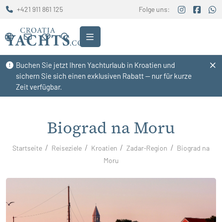
+421 911 861 125
Folge uns:
Buchen Sie jetzt Ihren Yachturlaub in Kroatien und
sichern Sie sich einen exklusiven Rabatt — nur für kurze
Zeit verfügbar.
Biograd na Moru
Startseite
Reiseziele
Kroatien
Zadar-Region
Biograd na
Moru