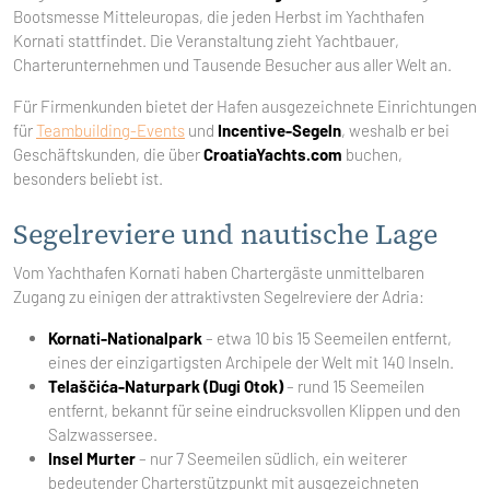
Bootsmesse Mitteleuropas, die jeden Herbst im Yachthafen
Kornati stattfindet. Die Veranstaltung zieht Yachtbauer,
Charterunternehmen und Tausende Besucher aus aller Welt an.
Für Firmenkunden bietet der Hafen ausgezeichnete Einrichtungen
für
Teambuilding-Events
und
Incentive-Segeln
, weshalb er bei
Geschäftskunden, die über
CroatiaYachts.com
buchen,
besonders beliebt ist.
Segelreviere und nautische Lage
Vom Yachthafen Kornati haben Chartergäste unmittelbaren
Zugang zu einigen der attraktivsten Segelreviere der Adria:
Kornati-Nationalpark
– etwa 10 bis 15 Seemeilen entfernt,
eines der einzigartigsten Archipele der Welt mit 140 Inseln.
Telaščića-Naturpark (Dugi Otok)
– rund 15 Seemeilen
entfernt, bekannt für seine eindrucksvollen Klippen und den
Salzwassersee.
Insel Murter
– nur 7 Seemeilen südlich, ein weiterer
bedeutender Charterstützpunkt mit ausgezeichneten