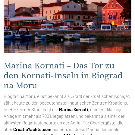
Marina Kornati – Das Tor zu
den Kornati-Inseln in Biograd
na Moru
Biograd na Moru, einst bekannt als „Stadt der kroatischen Könige“,
zählt heute zu den bedeutendsten nautischen Zentren Kroatiens.
Im Herzen der Stadt liegt die
Marina Kornati
, eine erstklassige
Anlage mit mehr als 700 Liegeplätzen und bekannt als einer der
aktivsten Regattastandorte an der Adria. Für Chartergäste, die
über
CroatiaYachts.com
buchen, ist diese Marina der ideale