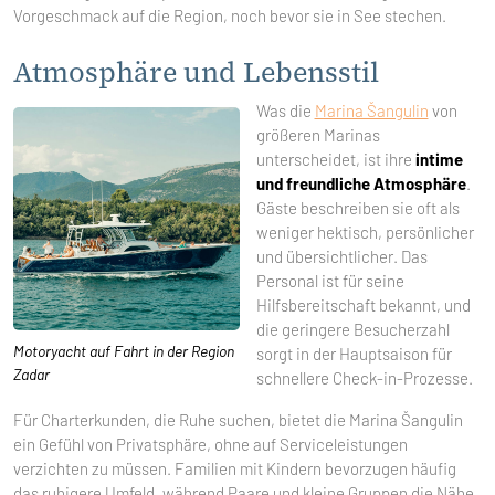
Vorgeschmack auf die Region, noch bevor sie in See stechen.
Atmosphäre und Lebensstil
Was die
Marina Šangulin
von
größeren Marinas
unterscheidet, ist ihre
intime
und freundliche Atmosphäre
.
Gäste beschreiben sie oft als
weniger hektisch, persönlicher
und übersichtlicher. Das
Personal ist für seine
Hilfsbereitschaft bekannt, und
die geringere Besucherzahl
Motoryacht auf Fahrt in der Region
sorgt in der Hauptsaison für
Zadar
schnellere Check-in-Prozesse.
Für Charterkunden, die Ruhe suchen, bietet die Marina Šangulin
ein Gefühl von Privatsphäre, ohne auf Serviceleistungen
verzichten zu müssen. Familien mit Kindern bevorzugen häufig
das ruhigere Umfeld, während Paare und kleine Gruppen die Nähe