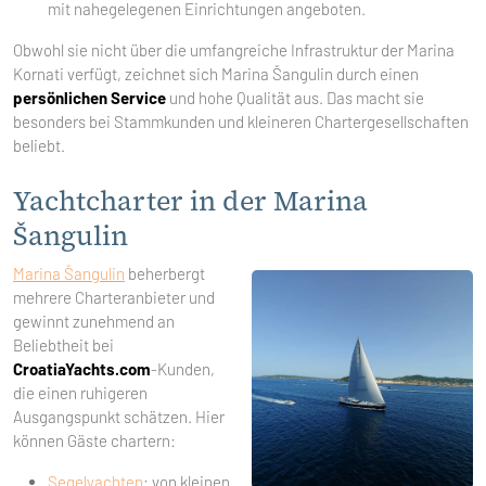
mit nahegelegenen Einrichtungen angeboten.
Obwohl sie nicht über die umfangreiche Infrastruktur der Marina
Kornati verfügt, zeichnet sich Marina Šangulin durch einen
persönlichen Service
und hohe Qualität aus. Das macht sie
besonders bei Stammkunden und kleineren Chartergesellschaften
beliebt.
Yachtcharter in der Marina
Šangulin
Marina Šangulin
beherbergt
mehrere Charteranbieter und
gewinnt zunehmend an
Beliebtheit bei
CroatiaYachts.com
-Kunden,
die einen ruhigeren
Ausgangspunkt schätzen. Hier
können Gäste chartern:
Segelyachten
: von kleinen