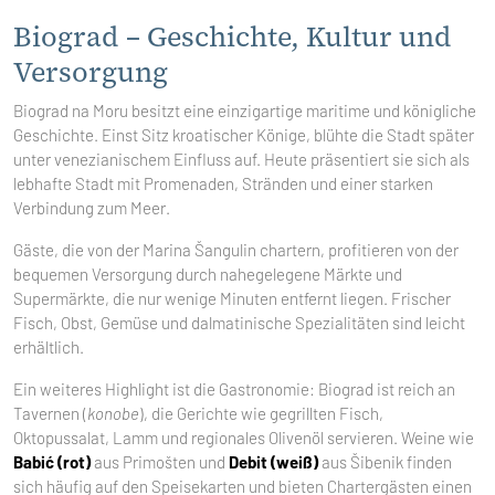
Biograd – Geschichte, Kultur und
Versorgung
Biograd na Moru besitzt eine einzigartige maritime und königliche
Geschichte. Einst Sitz kroatischer Könige, blühte die Stadt später
unter venezianischem Einfluss auf. Heute präsentiert sie sich als
lebhafte Stadt mit Promenaden, Stränden und einer starken
Verbindung zum Meer.
Gäste, die von der Marina Šangulin chartern, profitieren von der
bequemen Versorgung durch nahegelegene Märkte und
Supermärkte, die nur wenige Minuten entfernt liegen. Frischer
Fisch, Obst, Gemüse und dalmatinische Spezialitäten sind leicht
erhältlich.
Ein weiteres Highlight ist die Gastronomie: Biograd ist reich an
Tavernen (
konobe
), die Gerichte wie gegrillten Fisch,
Oktopussalat, Lamm und regionales Olivenöl servieren. Weine wie
Babić (rot)
aus Primošten und
Debit (weiß)
aus Šibenik finden
sich häufig auf den Speisekarten und bieten Chartergästen einen