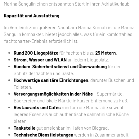
Marina Šangulin einen entspannten Start in ihren Adriatikurlaub.
Kapazität und Ausstattung
Im Vergleich zum größeren Nachbarn Marina Kornati ist die Marina
Šangulin kompakter, bietet jedoch alles, was für ein komfortables
Yachtcharter-Erlebnis erforderlich ist.
Rund 200 Liegeplätze
für Yachten bis zu
25 Metern
.
Strom, Wasser und WLAN
an jedem Liegeplatz.
Rundum-Sicherheitsdienst und Überwachung
für den
Schutz der Yachten und Gäste.
Hochwertige sanitäre Einrichtungen
, darunter Duschen und
Toiletten.
Versorgungsmöglichkeiten in der Nähe
– Supermärkte,
Bäckereien und lokale Märkte in kurzer Entfernung zu Fuß.
Restaurants und Cafés
rund um die Marina, die sowohl
legeres Essen als auch authentische dalmatinische Küche
bieten.
Tankstelle
gut erreichbar im Hafen von Biograd.
Technische Dienstleistungen
werden in Zusammenarbeit