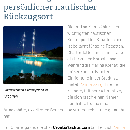
persönlicher nautischer
Rückzugsort
Biograd na Moru zählt zu den
wichtigsten nautischen
Knotenpunkten Kroatiens und
ist bekannt für seine Regatten,
Charterflotten und seine Lage
als Tor zu den Kornati-Inseln.
Während die Marina Kornati die
größere und bekanntere
Einrichtung in der Stadt ist,
bietet
Marina Šangulin
eine
Gecharterte Luxusyacht in
kleinere, intimere Alternative,
Kroatien
die sich rasch einen Namen
durch ihre freundliche
Atmosphäre, exzellenten Service und strategische Lage gemacht
hat.
Für Chartergäste, die über
CroatiaYachts.com
buchen, ist
Marina