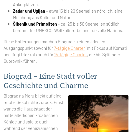
Ankerplätzen.
Zadar und Ugljan
– etwa 15 bis 20 Seemeilen nördlich, eine
Mischung aus Kultur und Natur.
Šibenik und Primošten
– ca. 25 bis 30 Seemeilen südlich,
berühmt für UNESCO-Weltkulturerbe und reizvolle Marinas.
Diese Entfernungen machen Biograd zu einem idealen
Ausgangspunkt sowohl für
7-tägige Charter
(mit Fokus auf Kornati
und Dugi Otok) als auch für
14-tägige Charter
, die bis Split oder
Dubrovnik führen.
Biograd – Eine Stadt voller
Geschichte und Charme
Biograd na Moru blickt auf eine
reiche Geschichte zurück. Einst
war es die Hauptstadt der
mittelalterlichen kroatischen
Könige und spielte auch
während der venezianischen