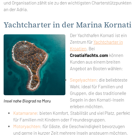
und Organisation zählt sie zu den wichtigsten Charterstützpunkten
an der Adria.
Yachtcharter in der Marina Kornati
Der Yachthafen Kornati ist ein
Zentrum für
Yachtcharter in
Kroatien
. Bei
CroatiaYachts.com
können
Kunden aus einem breiten
Angebot an Booten wählen:
Segelyachten
: die beliebteste
Wahl, ideal für Familien und
Gruppen, die das traditionelle
Segeln in den Kornati-Inseln
Insel nahe Biograd na Moru
erleben möchten.
Katamarane
: bieten Komfort, Stabilität und viel Platz, perfekt
für Familien mit Kindern oder Freundesgruppen.
Motoryachten
: für Gäste, die Geschwindigkeit bevorzugen
und gerne in kurzer Zeit mehrere Inseln ansteuern möchten.