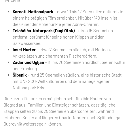
der Adria.
Kornati-Nationalpark
– etwa 10 bis 12 Seemeilen entfernt, in
einem halbtägigen Törn erreichbar. Mit über 140 Inseln ist
dies einer der Höhepunkte jeder Adria-Charter.
Telaščića-Naturpark (Dugi Otok)
– circa 15 Seemeilen
entfernt, berühmt für seine hohen Klippen und den
Salzwassersee.
Insel Murter
– etwa 7 Seemeilen südlich, mit Marinas,
Ankerplätzen und charmanten Fischerdörfern.
Zadar und Ugljan
– 15 bis 20 Seemeilen nördlich, bieten Kultur
und Erholung.
Šibenik
– rund 25 Seemeilen südlich, eine historische Stadt
mit UNESCO-Weltkulturerbe und dem nahegelegenen
Nationalpark Krka.
Die kurzen Distanzen ermöglichen sehr flexible Routen von
Biograd aus. Familien und Einsteiger schätzen, dass tägliche
Etappen selten 20 bis 25 Seemeilen überschreiten, während
erfahrene Segler auf längeren Charterfahrten nach Split oder gar
Dubrovnik weitersegeln können.