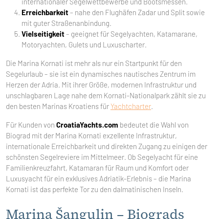
internationaler Segelwettbewerbe und Bootsmessen.
Erreichbarkeit
– nahe den Flughäfen Zadar und Split sowie
mit guter Straßenanbindung.
Vielseitigkeit
– geeignet für Segelyachten, Katamarane,
Motoryachten, Gulets und Luxuscharter.
Die Marina Kornati ist mehr als nur ein Startpunkt für den
Segelurlaub – sie ist ein dynamisches nautisches Zentrum im
Herzen der Adria. Mit ihrer Größe, modernen Infrastruktur und
unschlagbaren Lage nahe dem Kornati-Nationalpark zählt sie zu
den besten Marinas Kroatiens für
Yachtcharter
.
Für Kunden von
CroatiaYachts.com
bedeutet die Wahl von
Biograd mit der Marina Kornati exzellente Infrastruktur,
internationale Erreichbarkeit und direkten Zugang zu einigen der
schönsten Segelreviere im Mittelmeer. Ob Segelyacht für eine
Familienkreuzfahrt, Katamaran für Raum und Komfort oder
Luxusyacht für ein exklusives Adriatik-Erlebnis – die Marina
Kornati ist das perfekte Tor zu den dalmatinischen Inseln.
Marina Šangulin – Biograds