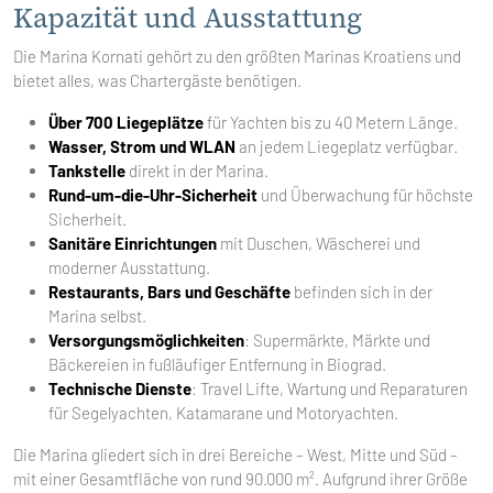
Kapazität und Ausstattung
Die Marina Kornati gehört zu den größten Marinas Kroatiens und
bietet alles, was Chartergäste benötigen.
Über 700 Liegeplätze
für Yachten bis zu 40 Metern Länge.
Wasser, Strom und WLAN
an jedem Liegeplatz verfügbar.
Tankstelle
direkt in der Marina.
Rund-um-die-Uhr-Sicherheit
und Überwachung für höchste
Sicherheit.
Sanitäre Einrichtungen
mit Duschen, Wäscherei und
moderner Ausstattung.
Restaurants, Bars und Geschäfte
befinden sich in der
Marina selbst.
Versorgungsmöglichkeiten
: Supermärkte, Märkte und
Bäckereien in fußläufiger Entfernung in Biograd.
Technische Dienste
: Travel Lifte, Wartung und Reparaturen
für Segelyachten, Katamarane und Motoryachten.
Die Marina gliedert sich in drei Bereiche – West, Mitte und Süd –
mit einer Gesamtfläche von rund 90.000 m². Aufgrund ihrer Größe