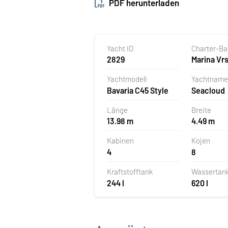
PDF herunterladen
Yacht ID
Charter-B
2829
Marina Vrs
Kroatien
Yachtmodell
Yachtname
Bavaria C45 Style
Seacloud
Länge
Breite
13.98 m
4.49 m
Kabinen
Kojen
4
8
Kraftstofftank
Wassertan
244 l
620 l