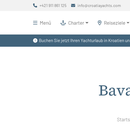
+421 911 861 125
info@croatiayachts.com
Menü
Charter
Reiseziele
Buchen Sie jetzt Ihren Yachturlaub in Kroatien un
Bava
Starts