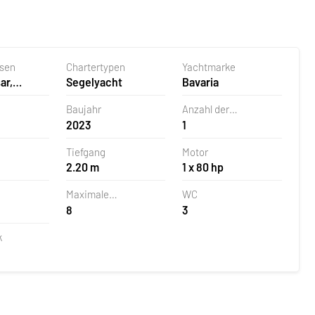
asen
Chartertypen
Yachtmarke
ar,
Segelyacht
Bavaria
Baujahr
Anzahl der
2023
1
Ruderblätter
Tiefgang
Motor
2.20 m
1 x 80 hp
Maximale
WC
8
3
Personenanzahl
k