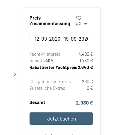
Preis
Zusammenfassung
Yacht-Mietpreis
4.400 €
Rabatt
-40%
-1.760 €
Rabattierter Yachtpreis
2.640 €
Obligatorische Extras
290 €
Zusätzliche Extras
0 €
Gesamt
2.930 €
Jetzt buchen