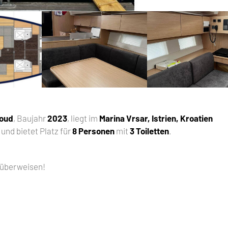
loud
, Baujahr
2023
, liegt im
Marina Vrsar, Istrien, Kroatien
und bietet Platz für
8 Personen
mit
3 Toiletten
.
 überweisen!