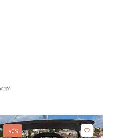
nsere
-40%
-40%