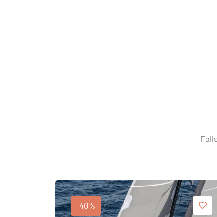
Fall
-40%