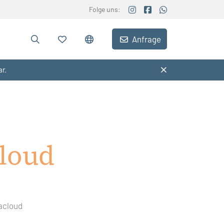
Folge uns:
Anfrage
ar.
loud
acloud