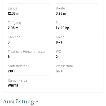
Länge
Breite
12.35 m
3.95 m
Tiefgang
Motor
2.05 m
1 x 40 hp
Kabinen
Kojen
3
6 + 1
Maximale Personenanzahl
WC
8
2
Kraftstofftank
Wassertank
210 l
360 l
Rumpf Farbe
WHITE
Ausrüstung