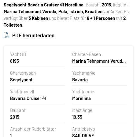
Segelyacht
Bavaria Cruiser 41 Morellina
, Baujahr
2015
, liegt im
Marina Tehnomont Veruda, Pula, Istrien, Kroatien
vor Anker. Es
verfügt über
3 Kabinen
und bietet Platz für
6 + 1 Personen
mit
2
Toiletten
.
PDF herunterladen
Yacht ID
Charter-Basen
8195
Marina Tehnomont Veruda,
Pula, Kroatien
Chartertypen
Yachtmarke
Segelyacht
Bavaria
Yachtmodell
Yachtname
Bavaria Cruiser 41
Morellina
Baujahr
Mastlänge
2015
19.35
Anzahl der Ruderblätter
Antriebstyp
1
SAILDRIVE