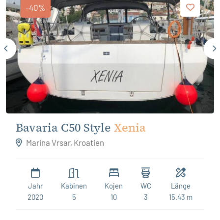
-40%
Bavaria C50 Style
Xenia
Marina Vrsar, Kroatien
Jahr
Kabinen
Kojen
WC
Länge
2020
5
10
3
15.43 m