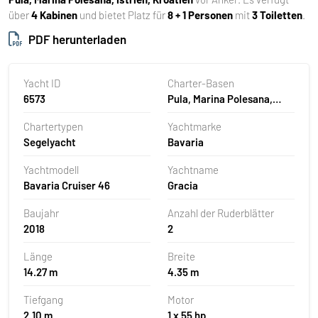
über
4 Kabinen
und bietet Platz für
8 + 1 Personen
mit
3 Toiletten
.
PDF herunterladen
Yacht ID
Charter-Basen
6573
Pula, Marina Polesana,
Kroatien
Chartertypen
Yachtmarke
Segelyacht
Bavaria
Yachtmodell
Yachtname
Bavaria Cruiser 46
Gracia
Baujahr
Anzahl der Ruderblätter
2018
2
Länge
Breite
14.27 m
4.35 m
Tiefgang
Motor
2.10 m
1 x 55 hp