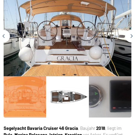
Segelyacht
Bavaria Cruiser 46 Gracia
, Baujahr
2018
, liegt im
Pula, Marina Polesana, Istrien, Kroatien
vor Anker. Es verfügt