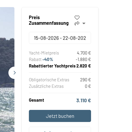
Preis
Zusammenfassung
Yacht-Mietpreis
4.700 €
Rabatt
-40%
-1.880 €
Rabattierter Yachtpreis
2.820 €
Obligatorische Extras
290 €
Zusätzliche Extras
0 €
Gesamt
3.110 €
Jetzt buchen