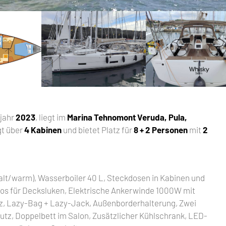
ujahr
2023
, liegt im
Marina Tehnomont Veruda, Pula,
gt über
4 Kabinen
und bietet Platz für
8 + 2 Personen
mit
2
alt/warm), Wasserboiler 40 L, Steckdosen in Kabinen und
los für Decksluken, Elektrische Ankerwinde 1000W mit
lz, Lazy-Bag + Lazy-Jack, Außenborderhalterung, Zwei
tz, Doppelbett im Salon, Zusätzlicher Kühlschrank, LED-