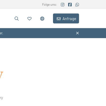
Folge uns:
Anfrage
ar.
y
ky