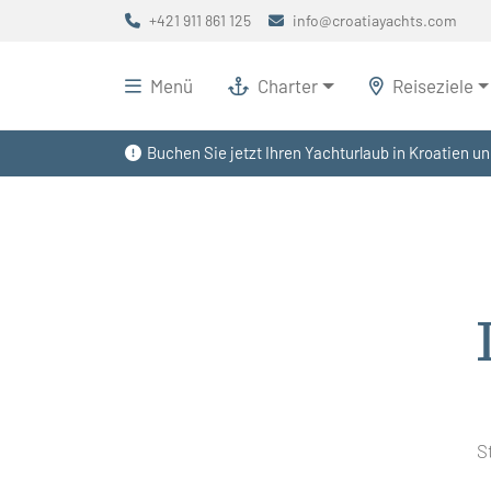
+421 911 861 125
info@croatiayachts.com
Menü
Charter
Reiseziele
Buchen Sie jetzt Ihren Yachturlaub in Kroatien un
S