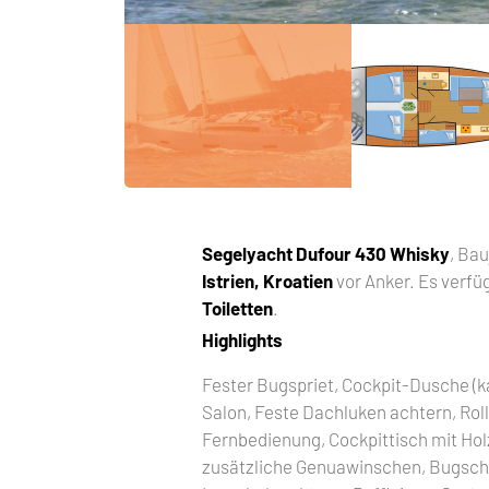
Segelyacht
Dufour 430 Whisky
, Ba
Istrien, Kroatien
vor Anker. Es verfü
Toiletten
.
Highlights
Fester Bugspriet, Cockpit-Dusche (k
Salon, Feste Dachluken achtern, Rol
Fernbedienung, Cockpittisch mit Ho
zusätzliche Genuawinschen, Bugschu