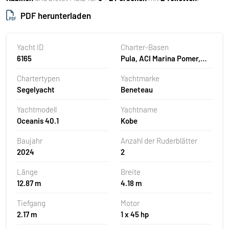
PDF herunterladen
Yacht ID
Charter-Basen
6165
Pula, ACI Marina Pomer,
Kroatien
Chartertypen
Yachtmarke
Segelyacht
Beneteau
Yachtmodell
Yachtname
Oceanis 40.1
Kobe
Baujahr
Anzahl der Ruderblätter
2024
2
Länge
Breite
12.87 m
4.18 m
Tiefgang
Motor
2.17 m
1 x 45 hp