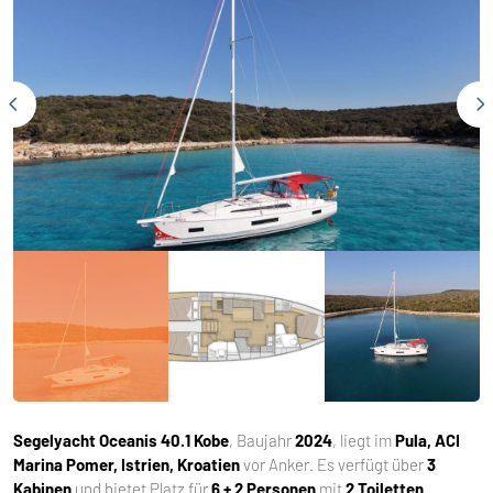
Segelyacht
Oceanis 40.1 Kobe
, Baujahr
2024
, liegt im
Pula, ACI
Marina Pomer, Istrien, Kroatien
vor Anker. Es verfügt über
3
Kabinen
und bietet Platz für
6 + 2 Personen
mit
2 Toiletten
.