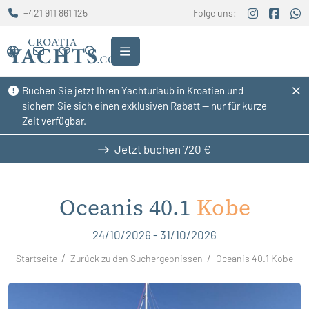
+421 911 861 125
Folge uns:
Buchen Sie jetzt Ihren Yachturlaub in Kroatien und
sichern Sie sich einen exklusiven Rabatt — nur für kurze
Zeit verfügbar.
Jetzt buchen
720 €
Oceanis 40.1
Kobe
24/10/2026 - 31/10/2026
Startseite
Zurück zu den Suchergebnissen
Oceanis 40.1 Kobe