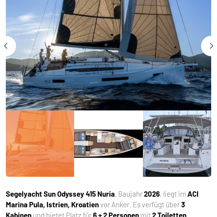
Segelyacht
Sun Odyssey 415 Nuria
, Baujahr
2026
, liegt im
ACI
Marina Pula, Istrien, Kroatien
vor Anker. Es verfügt über
3
Kabinen
und bietet Platz für
6 + 2 Personen
mit
2 Toiletten
.