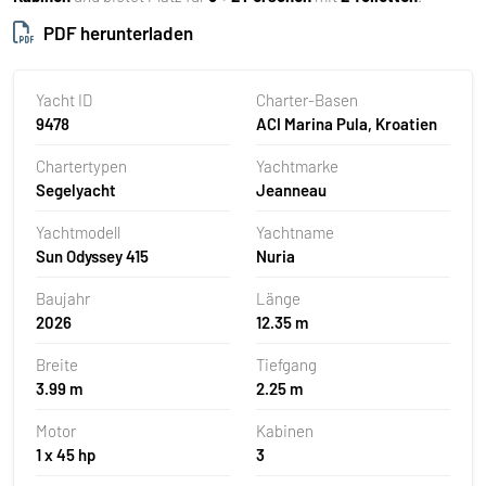
PDF herunterladen
Yacht ID
Charter-Basen
9478
ACI Marina Pula, Kroatien
Chartertypen
Yachtmarke
Segelyacht
Jeanneau
Yachtmodell
Yachtname
Sun Odyssey 415
Nuria
Baujahr
Länge
2026
12.35 m
Breite
Tiefgang
3.99 m
2.25 m
Motor
Kabinen
1 x 45 hp
3