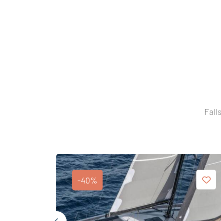
Fall
-40%