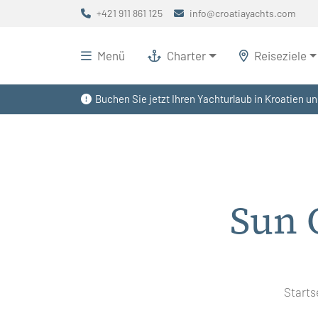
+421 911 861 125
info@croatiayachts.com
Menü
Charter
Reiseziele
Buchen Sie jetzt Ihren Yachturlaub in Kroatien un
Sun 
Starts