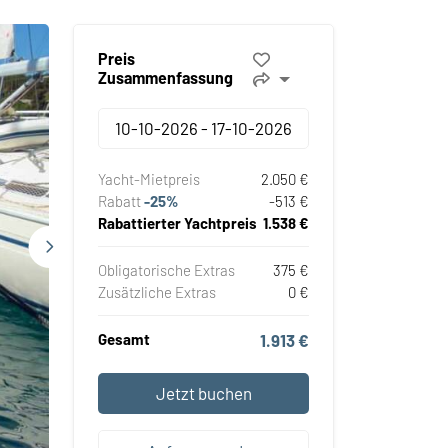
Preis
Zusammenfassung
Yacht-Mietpreis
2.050 €
Rabatt
-25%
-513 €
Rabattierter Yachtpreis
1.538 €
Obligatorische Extras
375 €
Zusätzliche Extras
0 €
Gesamt
1.913 €
Jetzt buchen