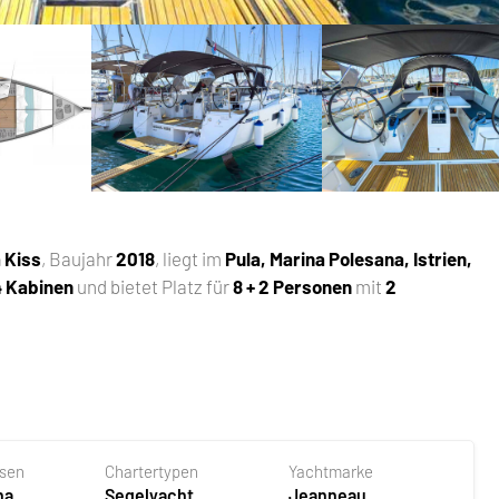
 Kiss
, Baujahr
2018
, liegt im
Pula, Marina Polesana, Istrien,
4 Kabinen
und bietet Platz für
8 + 2 Personen
mit
2
asen
Chartertypen
Yachtmarke
na
Segelyacht
Jeanneau