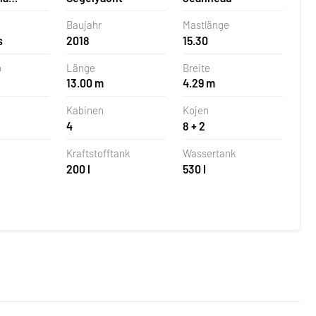
 Kroatien
Baujahr
Mastlänge
s
2018
15.30
p
Länge
Breite
13.00 m
4.29 m
Kabinen
Kojen
4
8 + 2
Kraftstofftank
Wassertank
200 l
530 l