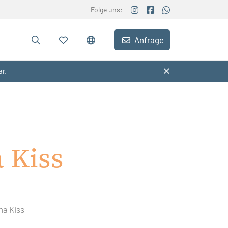
Folge uns:
Anfrage
ar.
 Kiss
ma Kiss