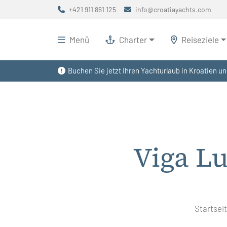
+421 911 861 125
info@croatiayachts.com
Menü
Charter
Reiseziele
Buchen Sie jetzt Ihren Yachturlaub in Kroatien un
Viga L
Startsei