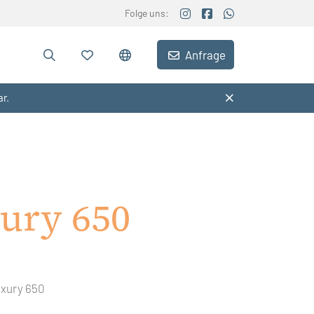
Folge uns:
Anfrage
ar.
ury 650
uxury 650