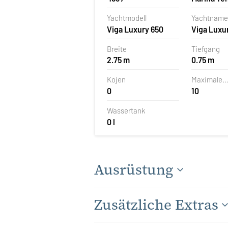
Veruda, Pu
Yachtmodell
Yachtname
Kroatien
Viga Luxury 650
Viga Luxu
Breite
Tiefgang
2.75 m
0.75 m
Kojen
Maximale
0
10
Personena
Wassertank
0 l
Ausrüstung
Zusätzliche Extras