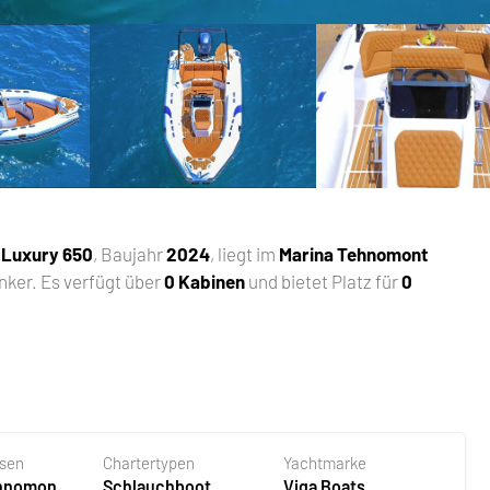
 Luxury 650
, Baujahr
2024
, liegt im
Marina Tehnomont
nker. Es verfügt über
0 Kabinen
und bietet Platz für
0
asen
Chartertypen
Yachtmarke
ehnomont
Schlauchboot
Viga Boats