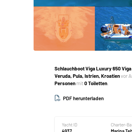
Schlauchboot
Viga Luxury 650 Viga
Veruda, Pula, Istrien, Kroatien
vor A
Personen
mit
0 Toiletten
.
PDF herunterladen
Yacht ID
Charter-B
4937
Marina T