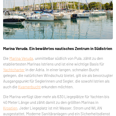
Marina Veruda. Ein bewährtes nautisches Zentrum in Südistrien
Die
Marina Veruda
, unmittelbar südlich von Pula, zählt zu den
etabliertesten Marinas Istriens und ist eine wichtige Basis für
Yachtcharter
in der Adria. In einer langen, schmalen Bucht
gelegen, die natürlichen Windschutz bietet, gilt sie als bevorzugter
Ausgangspunkt für Seglerinnen und Segler, die sowohl Istrien als
auch die
Kvarnerbucht
erkunden möchten.
Die Marina verfügt über mehr als 630 Liegeplätze für Yachten bis
40 Meter Länge und zählt damit zu den größten Marinas in
Kroatien
. Jeder Liegeplatz ist mit Wasser, Strom und WLAN
ausgestattet. Moderne Sanitäranlagen und ein Sicherheitsdienst