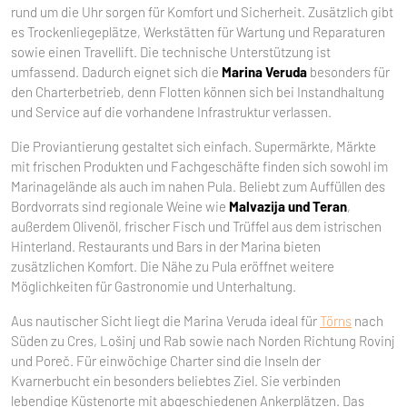
rund um die Uhr sorgen für Komfort und Sicherheit. Zusätzlich gibt
es Trockenliegeplätze, Werkstätten für Wartung und Reparaturen
sowie einen Travellift. Die technische Unterstützung ist
umfassend. Dadurch eignet sich die
Marina Veruda
besonders für
den Charterbetrieb, denn Flotten können sich bei Instandhaltung
und Service auf die vorhandene Infrastruktur verlassen.
Die Proviantierung gestaltet sich einfach. Supermärkte, Märkte
mit frischen Produkten und Fachgeschäfte finden sich sowohl im
Marinagelände als auch im nahen Pula. Beliebt zum Auffüllen des
Bordvorrats sind regionale Weine wie
Malvazija und Teran
,
außerdem Olivenöl, frischer Fisch und Trüffel aus dem istrischen
Hinterland. Restaurants und Bars in der Marina bieten
zusätzlichen Komfort. Die Nähe zu Pula eröffnet weitere
Möglichkeiten für Gastronomie und Unterhaltung.
Aus nautischer Sicht liegt die Marina Veruda ideal für
Törns
nach
Süden zu Cres, Lošinj und Rab sowie nach Norden Richtung Rovinj
und Poreč. Für einwöchige Charter sind die Inseln der
Kvarnerbucht ein besonders beliebtes Ziel. Sie verbinden
lebendige Küstenorte mit abgeschiedenen Ankerplätzen. Das